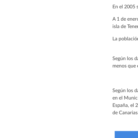
En el 2005 s
A 1 de ener
isla de Tene
La població
Según los d
menos que e
Según los d
en el Munic
España, el 
de Canarias