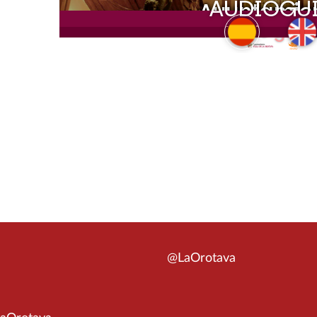
@LaOrotava