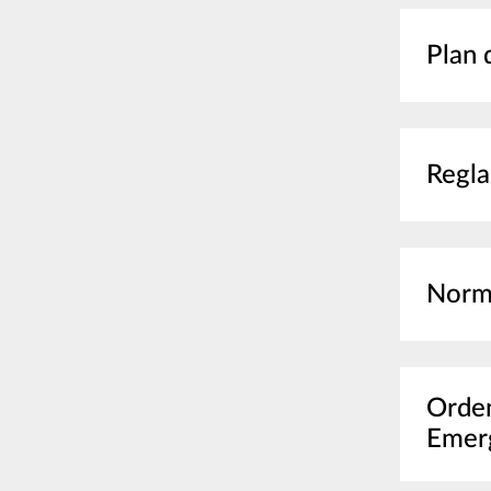
Plan 
Regla
Norma
Orden
Emerg