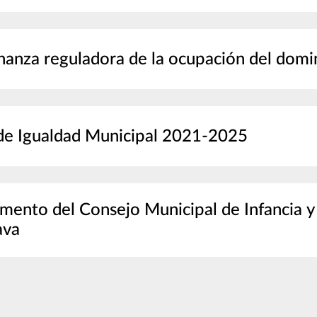
anza reguladora de la ocupación del domi
de Igualdad Municipal 2021-2025
icipal de Infancia y Adolescencia de la Villa de La
ava
ge