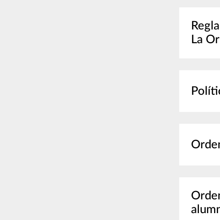
Regla
La Or
Polít
Orden
Orden
alumn