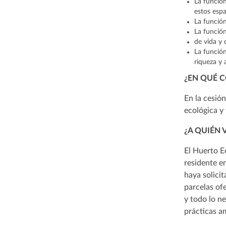
La función
estos espa
La función
La función
de vida y 
La función
riqueza y 
¿EN QUÉ 
En la cesió
ecológica y
¿A QUIÉN 
El Huerto E
residente e
haya solici
parcelas ofe
y todo lo n
prácticas am