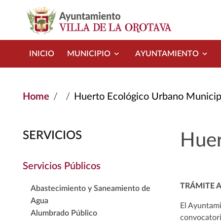
Skip to main content
INICIO
MUNICIPIO
AYUNTAMIENTO
Home
Huerto Ecológico Urbano Municip
SERVICIOS
Huer
Servicios Públicos
TRÁMITE 
Abastecimiento y Saneamiento de
Agua
El Ayuntami
Alumbrado Público
convocatori