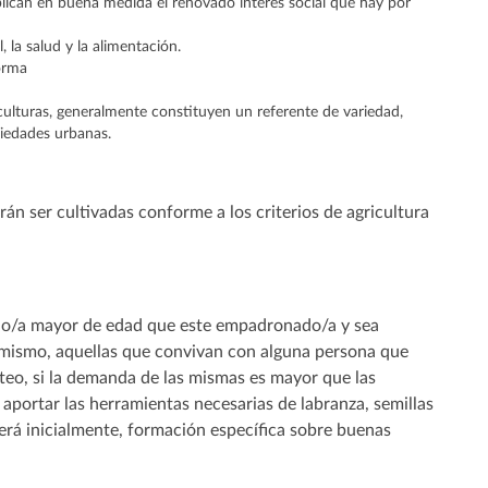
xplican en buena medida el renovado interés social que hay por
 la salud y la alimentación.
forma
 culturas, generalmente constituyen un referente de variedad,
ciedades urbanas.
án ser cultivadas conforme a los criterios de agricultura
ano/a mayor de edad que este empadronado/a y sea
l mismo, aquellas que convivan con alguna persona que
rteo, si la demanda de las mismas es mayor que las
 aportar las herramientas necesarias de labranza, semillas
cerá inicialmente, formación específica sobre buenas