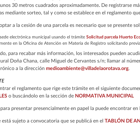
e unos 30 metros cuadrados aproximadamente
.
De registrarse más
as mediante sorteo, tal y como se establece en el reglamento que 
ptar a la cesión de una parcela es necesario que se presente sol
sede electrónica municipal usando el trámite
Solicitud parcela Huerto Ec
mente en la Oficina de Atención en Materia de Registro solicitando pre
do, para recabar más información, los interesados pueden acudi
ural Doña Chana, calle Miguel de Cervantes s/n; llamar al númer
trónico a la dirección
medioambiente@villadelaorotava.org
.
TE
trar el reglamento que rige este trámite en el siguiente docum
LES
o buscándolo en la sección de
NORMATIVA MUNICIPAL
d para presentar presencialmente en papel la puede encontrar en 
e está sujeto a convocatoria que se publicá en el
TABLÓN DE A