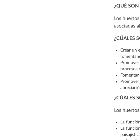
¿QUÉ SON
Los huertos
asociadas a
¿CÚALES S
Crear un e
fomentando
Promover b
procesos n
Fomentar l
Promover e
apreciació
¿CÚALES S
Los huertos
La función
La función
paisajísti