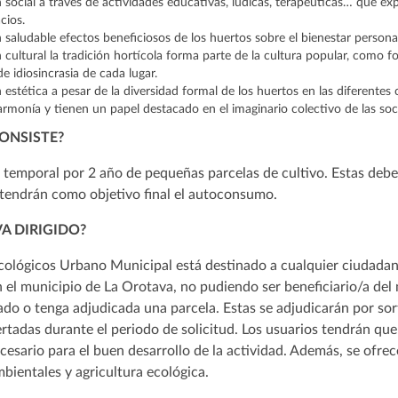
 social a través de actividades educativas, lúdicas, terapéuticas… que e
cios.
 saludable efectos beneficiosos de los huertos sobre el bienestar personal,
 cultural la tradición hortícola forma parte de la cultura popular, como 
de idiosincrasia de cada lugar.
 estética a pesar de la diversidad formal de los huertos en las diferentes
armonía y tienen un papel destacado en el imaginario colectivo de las so
CONSISTE?
n temporal por 2 año de pequeñas parcelas de cultivo. Estas deber
 tendrán como objetivo final el autoconsumo.
VA DIRIGIDO?
cológicos Urbano Municipal está destinado a cualquier ciudad
n el municipio de La Orotava, no pudiendo ser beneficiario/a de
tado o tenga adjudicada una parcela. Estas se adjudicarán por so
rtadas durante el periodo de solicitud. Los usuarios tendrán que
ecesario para el buen desarrollo de la actividad. Además, se ofre
bientales y agricultura ecológica.