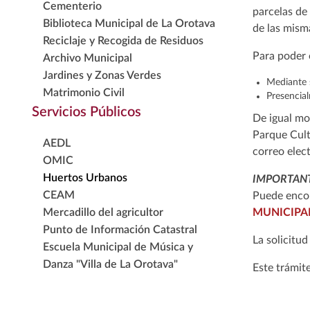
Cementerio
parcelas d
Biblioteca Municipal de La Orotava
de las mism
Reciclaje y Recogida de Residuos
Para poder o
Archivo Municipal
Jardines y Zonas Verdes
Mediante 
Matrimonio Civil
Presencial
Servicios Públicos
De igual mo
Parque Cult
AEDL
correo elec
OMIC
Huertos Urbanos
IMPORTAN
CEAM
Puede encon
Mercadillo del agricultor
MUNICIPA
Punto de Información Catastral
La solicitu
Escuela Municipal de Música y
Danza "Villa de La Orotava"
Este trámit