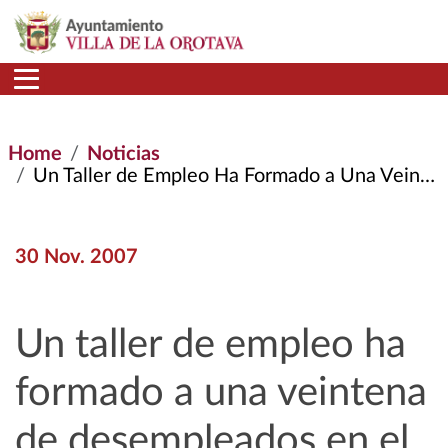
Skip to main content
Home
Noticias
Un Taller de Empleo Ha Formado a Una Veintena de Desempleados En El Sector de La Viticultura
30 Nov. 2007
Un taller de empleo ha
formado a una veintena
de desempleados en el