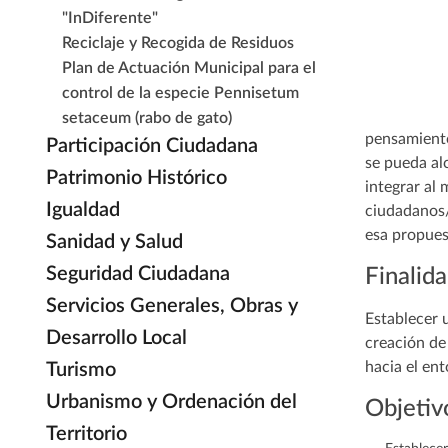
"InDiferente"
Reciclaje y Recogida de Residuos
Plan de Actuación Municipal para el
control de la especie Pennisetum
setaceum (rabo de gato)
pensamiento 
Participación Ciudadana
se pueda al
Patrimonio Histórico
integrar al
Igualdad
ciudadanos/a
esa propues
Sanidad y Salud
Seguridad Ciudadana
Finalid
Servicios Generales, Obras y
Establecer u
Desarrollo Local
creación de
hacia el ent
Turismo
Urbanismo y Ordenación del
Objetiv
Territorio