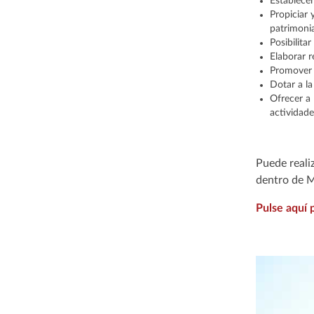
Establecer
Propiciar 
patrimonia
Posibilita
Elaborar r
Promover 
Dotar a la
Ofrecer a 
actividade
Puede realiz
dentro de M
Pulse aquí 