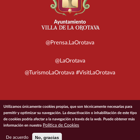
@Prensa.LaOrotava
@LaOrotava
@TurismoLaOrotava #VisitLaOrotava
© 2026 Ayuntamiento de la Villa de La Orotava
Utilizamos únicamente cookies propias, que son técnicamente necesarias para
permitir y optimizar su navegación. La desactivación o inhabilitación de este tipo
de cookies podría afectar a la navegación a través de la web. Puede obtener más
ACCESIBILIDAD
CONDICIONES DE USO
POLÍTICA DE PRIVACIDAD
Política de Cookies
información en nuestra
POLÍTICA DE COOKIES
MAPA DEL SITIO
No, gracias
De acuerdo