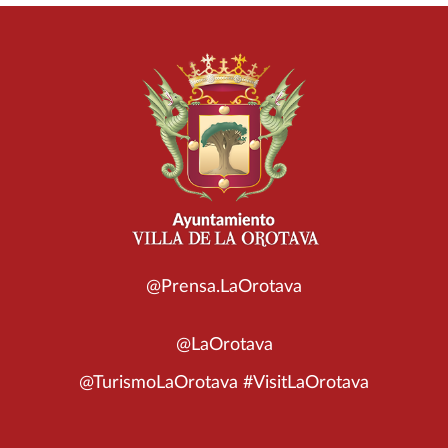
@Prensa.LaOrotava
@LaOrotava
@TurismoLaOrotava #VisitLaOrotava