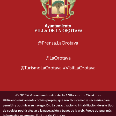
@Prensa.LaOrotava
@LaOrotava
@TurismoLaOrotava #VisitLaOrotava
© 2026 Ayuntamiento de la Villa de La Orotava
Utilizamos únicamente cookies propias, que son técnicamente necesarias para
permitir y optimizar su navegación. La desactivación o inhabilitación de este tipo
ACCESIBILIDAD
CONDICIONES DE USO
POLÍTICA DE PRIVACIDAD
de cookies podría afectar a la navegación a través de la web. Puede obtener más
POLÍTICA DE COOKIES
MAPA DEL SITIO
Política de Cookies
información en nuestra