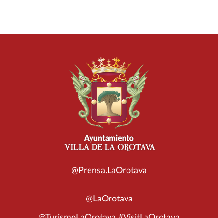
@Prensa.LaOrotava
@LaOrotava
@TurismoLaOrotava #VisitLaOrotava