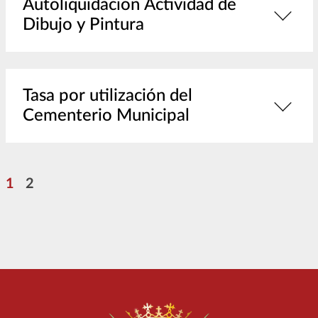
Autoliquidación Actividad de
Dibujo y Pintura
Tasa por utilización del
Cementerio Municipal
Pagination
Page
Page
1
2