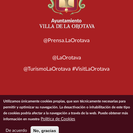
@Prensa.LaOrotava
@LaOrotava
@TurismoLaOrotava #VisitLaOrotava
© 2026 Ayuntamiento de la Villa de La Orotava
Utilizamos únicamente cookies propias, que son técnicamente necesarias para
permitir y optimizar su navegación. La desactivación o inhabilitación de este tipo
de cookies podría afectar a la navegación a través de la web. Puede obtener más
ACCESIBILIDAD
CONDICIONES DE USO
POLÍTICA DE PRIVACIDAD
Política de Cookies
información en nuestra
POLÍTICA DE COOKIES
MAPA DEL SITIO
No, gracias
De acuerdo