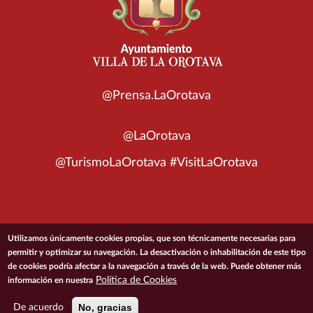
@Prensa.LaOrotava
@LaOrotava
@TurismoLaOrotava #VisitLaOrotava
© 2026 Ayuntamiento de la Villa de La Orotava
Utilizamos únicamente cookies propias, que son técnicamente necesarias para
permitir y optimizar su navegación. La desactivación o inhabilitación de este tipo
de cookies podría afectar a la navegación a través de la web. Puede obtener más
ACCESIBILIDAD
CONDICIONES DE USO
POLÍTICA DE PRIVACIDAD
Política de Cookies
información en nuestra
POLÍTICA DE COOKIES
MAPA DEL SITIO
No, gracias
De acuerdo