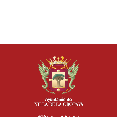
@Prensa.LaOrotava