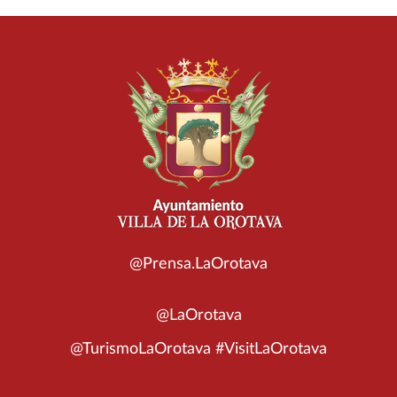
@Prensa.LaOrotava
@LaOrotava
@TurismoLaOrotava #VisitLaOrotava