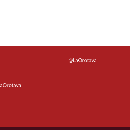
@LaOrotava
aOrotava