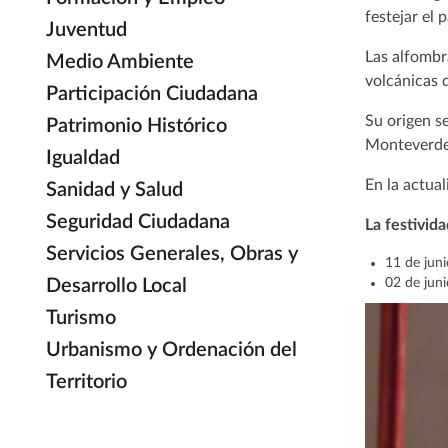
festejar el 
Juventud
Las alfombra
Medio Ambiente
volcánicas 
Participación Ciudadana
Su origen s
Patrimonio Histórico
Monteverde
Igualdad
En la actual
Sanidad y Salud
Seguridad Ciudadana
La festivid
Servicios Generales, Obras y
11 de jun
Desarrollo Local
02 de jun
Turismo
Urbanismo y Ordenación del
Territorio