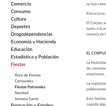
Comercio
se han conv
Consumo
Estructura d
Cultura
El Corpus se
Deportes
santo o la 
Drogodependencias
romería en 
Economía y Hacienda
Educación
EL CORPUS
Estadística y Población
La festivid
Fiestas
de conmemor
estaciones, 
Área de Fiestas
Carnavales
La implanta
Fiestas Patronales
poblaciones
Navidad
Esta festiv
Semana Santa
cuando algu
Formación y Empleo