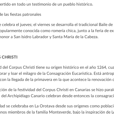
ertido en todo un testimonio de un pueblo histórico.
e las fiestas patronales
 celebra el jueves; el viernes se desarrolla el tradicional Baile 
popularmente conocida como romería chica, junto a la feria de ex
honor a San Isidro Labrador y Santa María de la Cabeza.
 CHRISTI
ad del Corpus Christi tiene su origen histórico en el año 1264, c
ar y loar el milagro de la Consagración Eucarística. Está antro
con la llegada de la primavera en la que acontece la renovación d
ción de la festividad del Corpus Christi en Canarias se hizo para
 del Archipiélago Canario celebran desde entonces la consagraci
idad se celebraba en La Orotava desde sus orígenes como poblac
nos miembros de la familia Monteverde, bajo la inspiración de Le