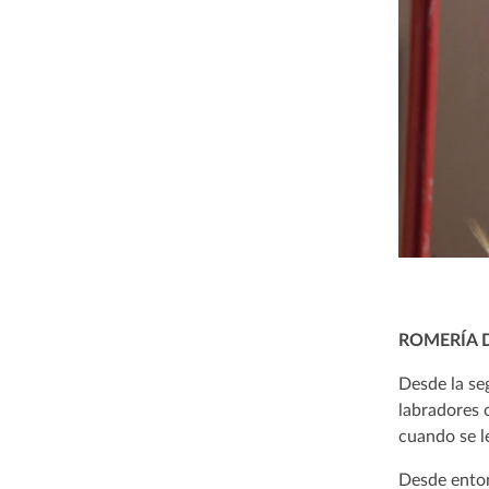
ROMERÍA 
Desde la se
labradores c
cuando se l
Desde enton