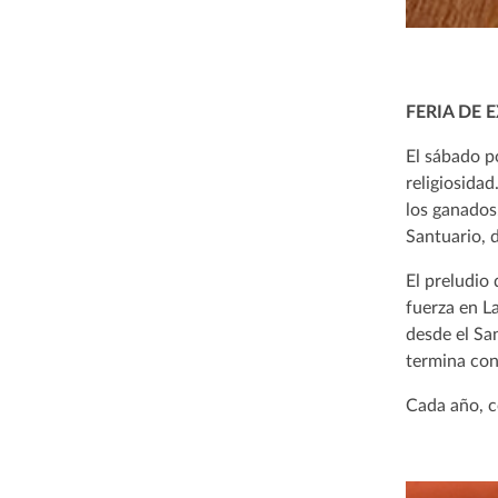
FERIA DE 
El sábado po
religiosida
los ganados.
Santuario, 
El preludio
fuerza en La
desde el Sa
termina con
Cada año, co