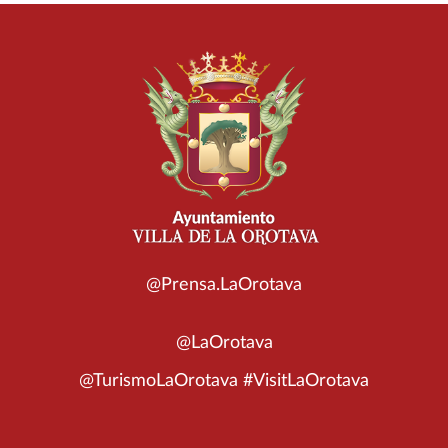
@Prensa.LaOrotava
@LaOrotava
@TurismoLaOrotava #VisitLaOrotava