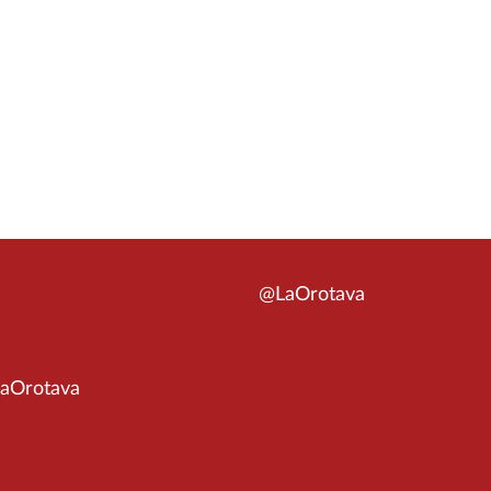
@LaOrotava
aOrotava