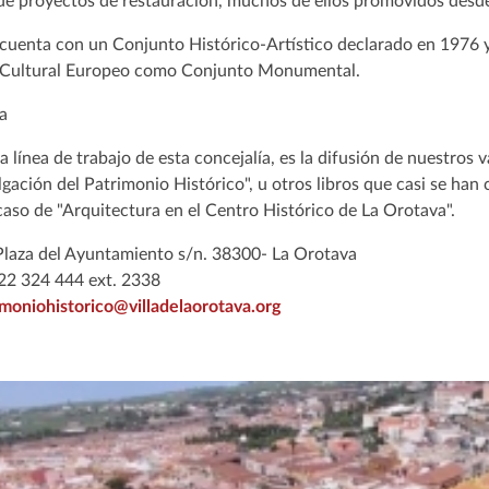
 de proyectos de restauración, muchos de ellos promovidos desd
cuenta con un Conjunto Histórico-Artístico declarado en 1976 y 
 Cultural Europeo como Conjunto Monumental.
a
línea de trabajo de esta concejalía, es la difusión de nuestros v
ulgación del Patrimonio Histórico", u otros libros que casi se ha
caso de "Arquitectura en el Centro Histórico de La Orotava".
 Plaza del Ayuntamiento s/n. 38300- La Orotava
922 324 444 ext. 2338
imoniohistorico@villadelaorotava.org