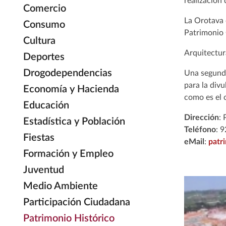
realización
Comercio
La Orotava 
Consumo
Patrimonio
Cultura
Arquitectur
Deportes
Drogodependencias
Una segunda 
para la div
Economía y Hacienda
como es el 
Educación
Dirección
:
Estadística y Población
Teléfono
: 
Fiestas
eMail
:
patr
Formación y Empleo
Juventud
Medio Ambiente
Participación Ciudadana
Patrimonio Histórico