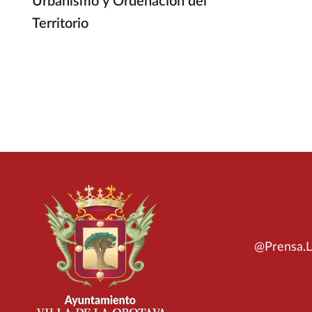
Urbanismo y Ordenación del
Territorio
@Prensa.L