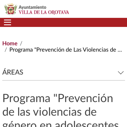
Skip to main content
Home
Programa "Prevención de Las Violencias de Género En Adolescentes y Jóvenes"
ÁREAS
Programa "Prevención
de las violencias de
género en adolescentes