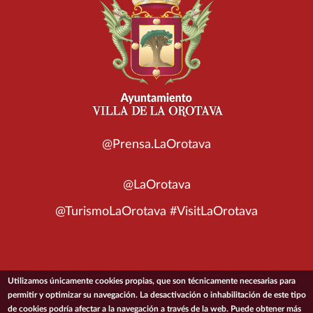
@Prensa.LaOrotava
@LaOrotava
@TurismoLaOrotava #VisitLaOrotava
Utilizamos únicamente cookies propias, que son técnicamente necesarias para
© 2026 Ayuntamiento de la Villa de La Orotava
permitir y optimizar su navegación. La desactivación o inhabilitación de este tipo
de cookies podría afectar a la navegación a través de la web. Puede obtener más