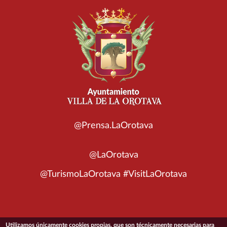
@Prensa.LaOrotava
@LaOrotava
@TurismoLaOrotava #VisitLaOrotava
Utilizamos únicamente cookies propias, que son técnicamente necesarias para