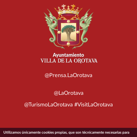
@Prensa.LaOrotava
@LaOrotava
@TurismoLaOrotava #VisitLaOrotava
Utilizamos únicamente cookies propias, que son técnicamente necesarias para