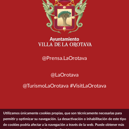
@Prensa.LaOrotava
@LaOrotava
@TurismoLaOrotava #VisitLaOrotava
Utilizamos únicamente cookies propias, que son técnicamente necesarias para
© 2026 Ayuntamiento de la Villa de La Orotava
permitir y optimizar su navegación. La desactivación o inhabilitación de este tipo
de cookies podría afectar a la navegación a través de la web. Puede obtener más