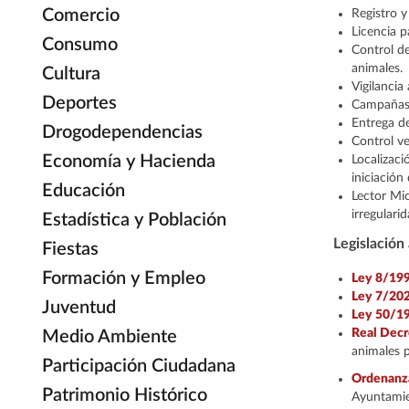
Comercio
Registro y
Licencia p
Consumo
Control de
animales.
Cultura
Vigilancia
Deportes
Campañas 
Entrega de
Drogodependencias
Control v
Economía y Hacienda
Localizaci
iniciación
Educación
Lector Mic
irregularid
Estadística y Población
Legislación 
Fiestas
Formación y Empleo
Ley 8/19
Ley 7/20
Juventud
Ley 50/1
Real Dec
Medio Ambiente
animales p
Participación Ciudadana
Ordenanza
Patrimonio Histórico
Ayuntamie