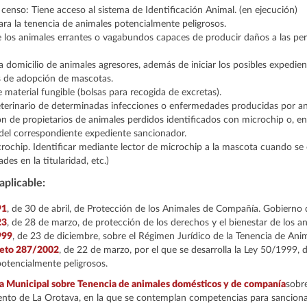
 censo: Tiene acceso al sistema de Identificación Animal. (en ejecución)
ara la tenencia de animales potencialmente peligrosos.
 los animales errantes o vagabundos capaces de producir daños a las per
 a domicilio de animales agresores, además de iniciar los posibles expedie
de adopción de mascotas.
 material fungible (bolsas para recogida de excretas).
eterinario de determinadas infecciones o enfermedades producidas por an
ón de propietarios de animales perdidos identificados con microchip o, e
 del correspondiente expediente sancionador.
rochip. Identificar mediante lector de microchip a la mascota cuando se
ades en la titularidad, etc.)
aplicable:
91
, de 30 de abril, de Protección de los Animales de Compañía. Gobierno 
23
, de 28 de marzo, de protección de los derechos y el bienestar de los an
999
, de 23 de diciembre, sobre el Régimen Jurídico de la Tenencia de Ani
reto 287/2002
, de 22 de marzo, por el que se desarrolla la Ley 50/1999, 
otencialmente peligrosos.
 Municipal sobre Tenencia de animales domésticos y de companía
sobr
nto de La Orotava, en la que se contemplan competencias para sanciona