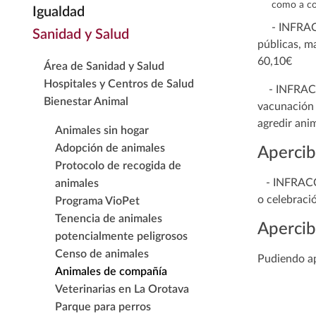
como a co
Igualdad
- INFRACCIO
Sanidad y Salud
públicas, m
60,10€
Área de Sanidad y Salud
Hospitales y Centros de Salud
- INFRACC
Bienestar Animal
vacunación o
agredir ani
Animales sin hogar
Adopción de animales
Apercib
Protocolo de recogida de
- INFRACC
animales
o celebraci
Programa VioPet
Tenencia de animales
Apercib
potencialmente peligrosos
Censo de animales
Pudiendo ap
Animales de compañía
Veterinarias en La Orotava
Parque para perros