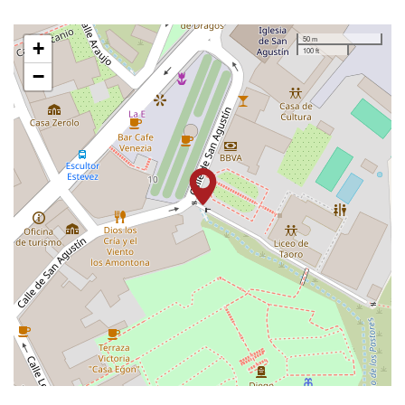
50 m
+
100 ft
−