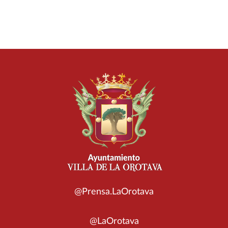
@Prensa.LaOrotava
@LaOrotava