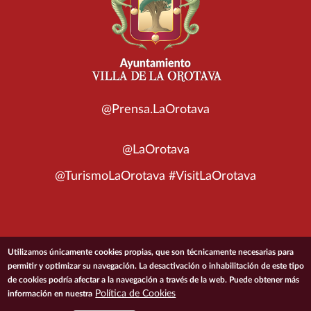
@Prensa.LaOrotava
@LaOrotava
@TurismoLaOrotava #VisitLaOrotava
© 2026 Ayuntamiento de la Villa de La Orotava
Utilizamos únicamente cookies propias, que son técnicamente necesarias para
permitir y optimizar su navegación. La desactivación o inhabilitación de este tipo
de cookies podría afectar a la navegación a través de la web. Puede obtener más
ACCESIBILIDAD
CONDICIONES DE USO
POLÍTICA DE PRIVACIDAD
Política de Cookies
información en nuestra
POLÍTICA DE COOKIES
MAPA DEL SITIO