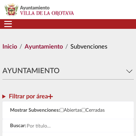
Pasar al contenido principal
Inicio
Ayuntamiento
Subvenciones
AYUNTAMIENTO
Filtrar por área
Mostrar Subvenciones
Mostrar Subvenciones:
Abiertas
Cerradas
Buscar: