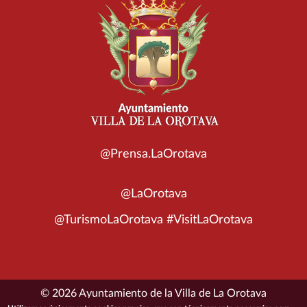
@Prensa.LaOrotava
@LaOrotava
@TurismoLaOrotava #VisitLaOrotava
© 2026 Ayuntamiento de la Villa de La Orotava