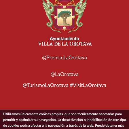
@Prensa.LaOrotava
@LaOrotava
@TurismoLaOrotava #VisitLaOrotava
Utilizamos únicamente cookies propias, que son técnicamente necesarias para
© 2026 Ayuntamiento de la Villa de La Orotava
permitir y optimizar su navegación. La desactivación o inhabilitación de este tipo
de cookies podría afectar a la navegación a través de la web. Puede obtener más