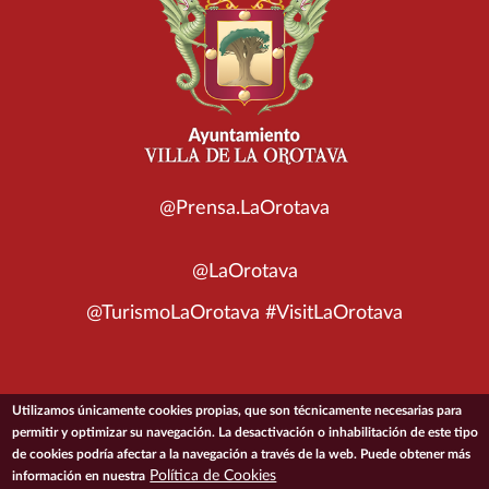
@Prensa.LaOrotava
@LaOrotava
@TurismoLaOrotava #VisitLaOrotava
Utilizamos únicamente cookies propias, que son técnicamente necesarias para
© 2026 Ayuntamiento de la Villa de La Orotava
permitir y optimizar su navegación. La desactivación o inhabilitación de este tipo
de cookies podría afectar a la navegación a través de la web. Puede obtener más
Política de Cookies
información en nuestra
ACCESIBILIDAD
CONDICIONES DE USO
POLÍTICA DE PRIVACIDAD