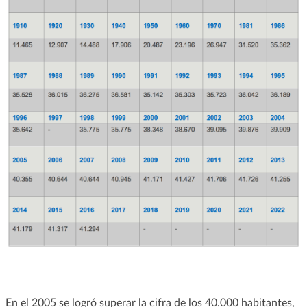
En el 2005 se logró superar la cifra de los 40.000 habitantes,