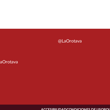
@LaOrotava
aOrotava
ACCESIBILIDAD
CONDICIONES DE USO
POL