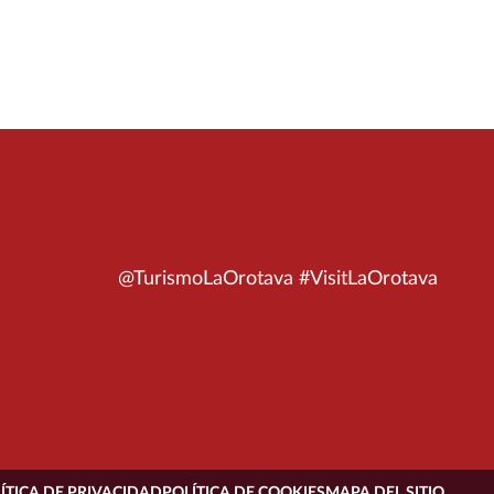
@TurismoLaOrotava #VisitLaOrotava
ÍTICA DE PRIVACIDAD
POLÍTICA DE COOKIES
MAPA DEL SITIO