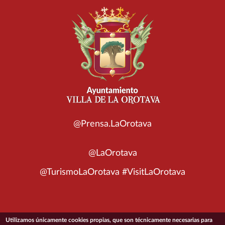
@Prensa.LaOrotava
@LaOrotava
@TurismoLaOrotava #VisitLaOrotava
Utilizamos únicamente cookies propias, que son técnicamente necesarias para