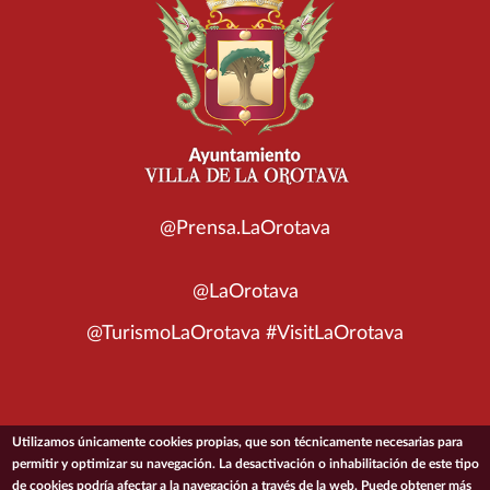
@Prensa.LaOrotava
@LaOrotava
@TurismoLaOrotava #VisitLaOrotava
Utilizamos únicamente cookies propias, que son técnicamente necesarias para
© 2026 Ayuntamiento de la Villa de La Orotava
permitir y optimizar su navegación. La desactivación o inhabilitación de este tipo
de cookies podría afectar a la navegación a través de la web. Puede obtener más