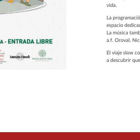
vida.
La programación
espacio dedicad
La música tamb
a.f. Oroval, N
El viaje slow 
a descubrir que