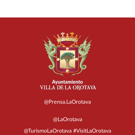
@Prensa.LaOrotava
@LaOrotava
@TurismoLaOrotava #VisitLaOrotava