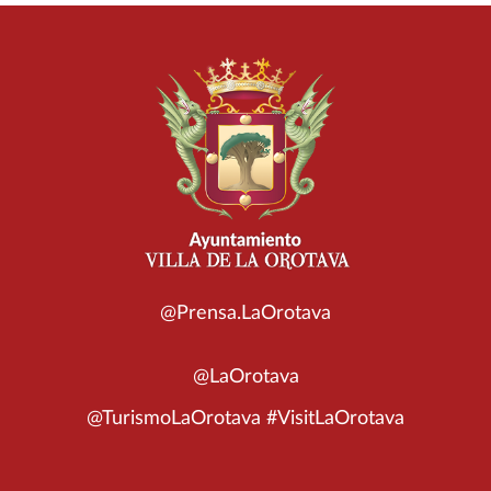
@Prensa.LaOrotava
@LaOrotava
@TurismoLaOrotava #VisitLaOrotava