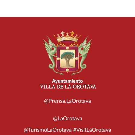
@Prensa.LaOrotava
@LaOrotava
@TurismoLaOrotava #VisitLaOrotava