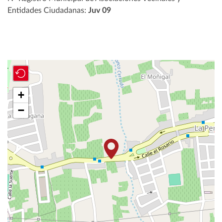
Entidades Ciudadanas:
Juv 09
+
−