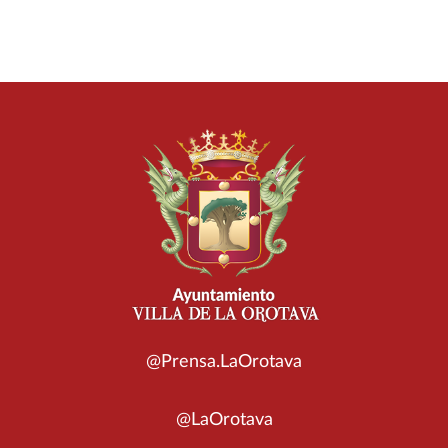
@Prensa.LaOrotava
@LaOrotava