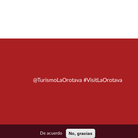
@TurismoLaOrotava #VisitLaOrotava
No, gracias
De acuerdo