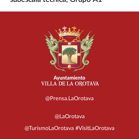
@Prensa.LaOrotava
@LaOrotava
@TurismoLaOrotava #VisitLaOrotava