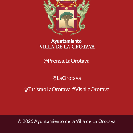
@Prensa.LaOrotava
@LaOrotava
@TurismoLaOrotava #VisitLaOrotava
© 2026 Ayuntamiento de la Villa de La Orotava