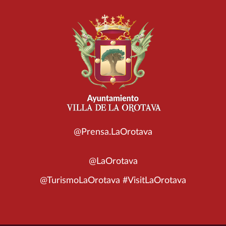
@Prensa.LaOrotava
@LaOrotava
@TurismoLaOrotava #VisitLaOrotava