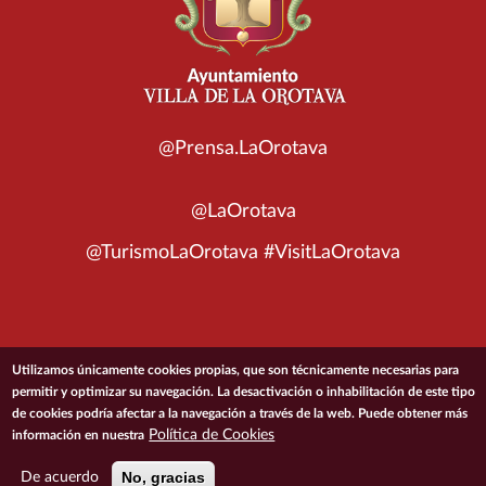
@Prensa.LaOrotava
@LaOrotava
@TurismoLaOrotava #VisitLaOrotava
© 2026 Ayuntamiento de la Villa de La Orotava
Utilizamos únicamente cookies propias, que son técnicamente necesarias para
permitir y optimizar su navegación. La desactivación o inhabilitación de este tipo
de cookies podría afectar a la navegación a través de la web. Puede obtener más
ACCESIBILIDAD
CONDICIONES DE USO
POLÍTICA DE PRIVACIDAD
Política de Cookies
información en nuestra
POLÍTICA DE COOKIES
MAPA DEL SITIO
No, gracias
De acuerdo