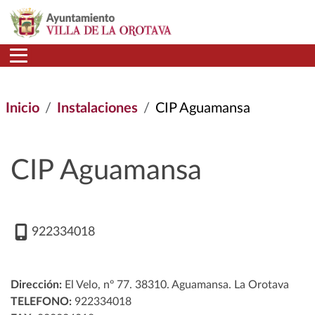
Pasar al contenido principal
Inicio
Instalaciones
CIP Aguamansa
CIP Aguamansa
922334018
Dirección:
El Velo, nº 77. 38310. Aguamansa. La Orotava
TELEFONO:
922334018