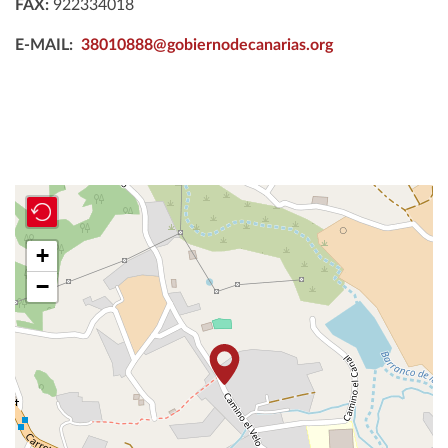
FAX:
922334018
E-MAIL:
38010888@gobiernodecanarias.org
+
−