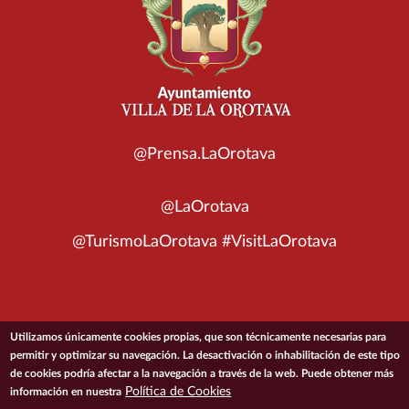
@Prensa.LaOrotava
@LaOrotava
@TurismoLaOrotava #VisitLaOrotava
Utilizamos únicamente cookies propias, que son técnicamente necesarias para
© 2026 Ayuntamiento de la Villa de La Orotava
permitir y optimizar su navegación. La desactivación o inhabilitación de este tipo
de cookies podría afectar a la navegación a través de la web. Puede obtener más
ACCESIBILIDAD
CONDICIONES DE USO
POLÍTICA DE PRIVACIDAD
Política de Cookies
información en nuestra
POLÍTICA DE COOKIES
MAPA DEL SITIO