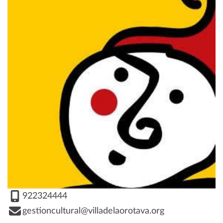
922324444
gestioncultural@villadelaorotava.org