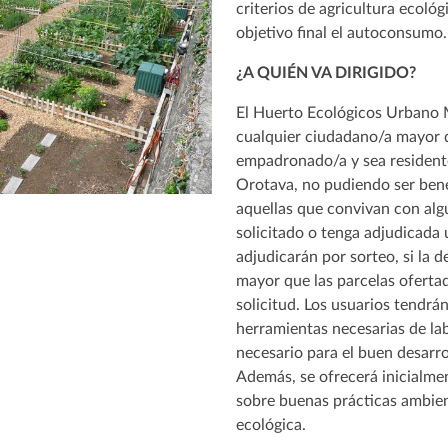
criterios de agricultura ecoló
objetivo final el autoconsumo.
¿A QUIÉN VA DIRIGIDO?
El Huerto Ecológicos Urbano 
cualquier ciudadano/a mayor 
empadronado/a y sea residente
Orotava, no pudiendo ser bene
aquellas que convivan con al
solicitado o tenga adjudicada 
adjudicarán por sorteo, si la 
mayor que las parcelas oferta
solicitud. Los usuarios tendrá
herramientas necesarias de lab
necesario para el buen desarrol
Además, se ofrecerá inicialme
sobre buenas prácticas ambien
ecológica.