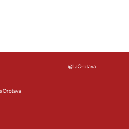
@LaOrotava
aOrotava