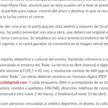
 José María Díaz, anunció que en esta ocasión en la final se prev
 al partido para mayor control del aforo y destinar lo que se rec
la lucha contra el cáncer.
es del concurso, la participación está abierta a mayores de 16 
iva. Se podrá presentar una única obra, que deberá ser original e
 otros concursos. Se establece un único premio económico de 50
al vigente; y el cartel ganador se convertirá en la imagen oficial d
l espíritu deportivo y cultural del evento, haciendo referencia a s
inculada al entorno del Teide. La técnica es libre (manual o digit
año mínimo A3 (29,7 x 42 cm), y resolución mínima de 600 ppp en
Trofeo Teide”. Las obras deberán enviarse en formato digital (PDF
icial@gmail.com
. Y cada propuesta debe ir acompañada de un 
autora: nombre y apellidos, DNI/NIE, dirección, teléfono de cont
menzará este lunes 2 de marzo, y finalizará el lunes 13 de abril,
 por personas vinculadas al ámbito deportivo, el diseño, la cultu