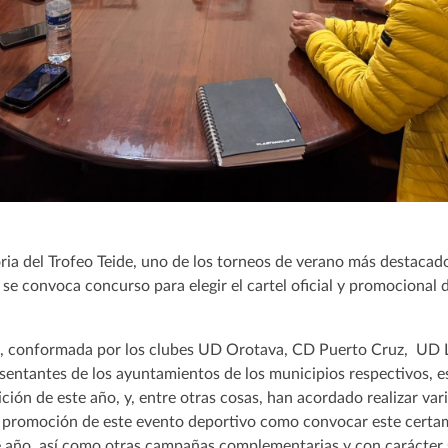
oria del Trofeo Teide, uno de los torneos de verano más destaca
 se convoca concurso para elegir el cartel oficial y promocional 
e, conformada por los clubes UD Orotava, CD Puerto Cruz, UD 
esentantes de los ayuntamientos de los municipios respectivos, e
ción de este año, y, entre otras cosas, han acordado realizar var
 la promoción de este evento deportivo como convocar este cert
e año, así como otras campañas complementarias y con carácter s