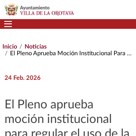
Pasar al contenido principal
Inicio
Noticias
El Pleno Aprueba Moción Institucional Para Regular El Uso de La Pirotecnia En El Municipio
24 Feb. 2026
El Pleno aprueba
moción institucional
para regular el uso de la